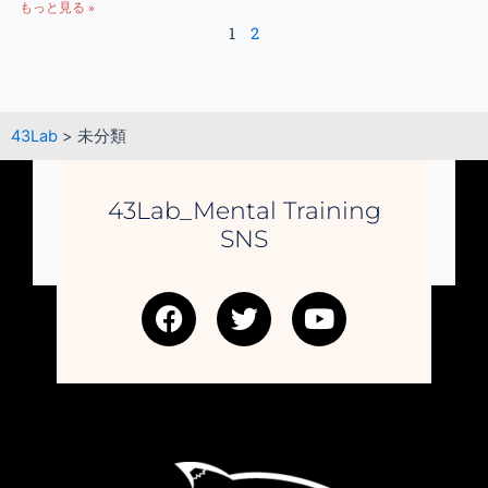
もっと見る »
1
2
43Lab
>
未分類
43Lab_Mental Training
SNS
F
T
Y
a
w
o
c
i
u
e
t
t
b
t
u
o
e
b
o
r
e