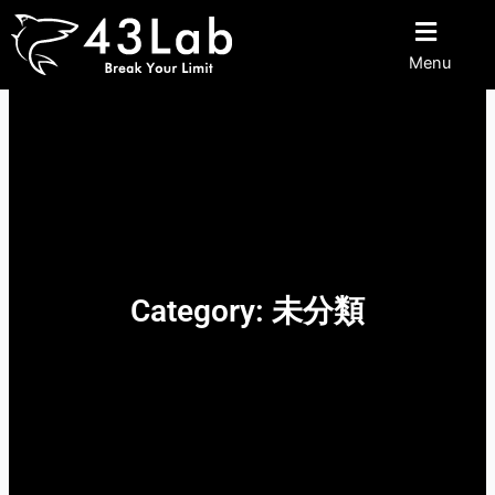
内
容
Menu
を
ス
キ
ッ
プ
Category: 未分類