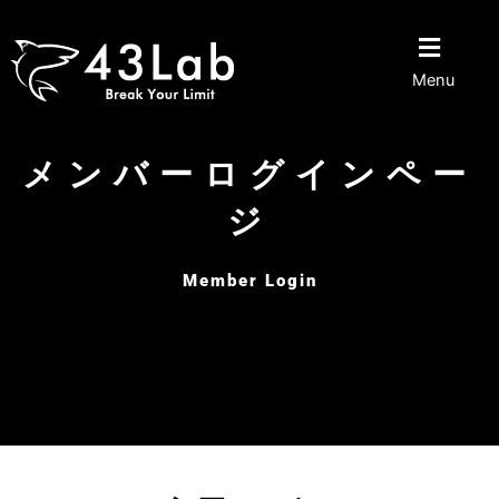
内
容
を
Menu
ス
キ
ッ
メンバーログインペー
プ
ジ
Member Login