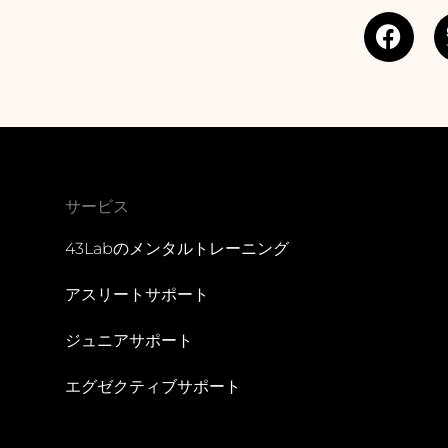
F
a
c
e
b
o
o
k
サービス
43Labのメンタルトレーニング
アスリートサポート
ジュニアサポート
エグゼクティブサポート