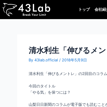
内
Post
容
navigation
トップ
会社紹
を
ス
キ
ッ
プ
清水利生「伸びるメン
By
43lab.official
/
2018年5月9日
清水利生「伸びるメントレ」の2回目のコラ
今回のタイトル
「やる気」を保つには？
山梨日日新聞のコラムが電子版でも読むこと