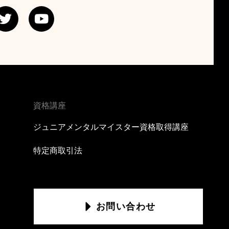
T
Y
w
o
i
u
t
t
t
u
e
b
r
e
資格講座
ジュニアメンタルマイスター資格取得講座
特定商取引法
お問い合わせ