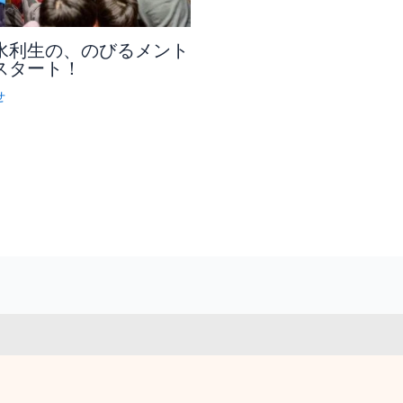
水利生の、のびるメント
スタート！
せ