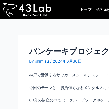
内
Post
容
navigation
トップ
会社紹
を
ス
キ
ッ
プ
パンケーキプロジェク
By
shimizu
/
2024年6月30日
神戸で活動するサッカースクール、ステーロで
今回のテーマは「勝負強くなるメンタルスキ
60分の講座の中では、グループワークやゲ