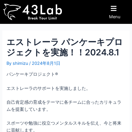
内
Post
容
navigation
Menu
を
ス
キ
ッ
エストレーラ パンケーキプロ
プ
ジェクトを実施！！2024.8.1
By
shimizu
/
2024年8月1日
パンケーキプロジェクト®︎
エストレーラのサポートを実施しました。
自己肯定感の育成をテーマに各チームに合ったカリキュラ
ムを提案しています。
スポーツや勉強に役立つメンタルスキルを伝え、今と将来
に貢献します。