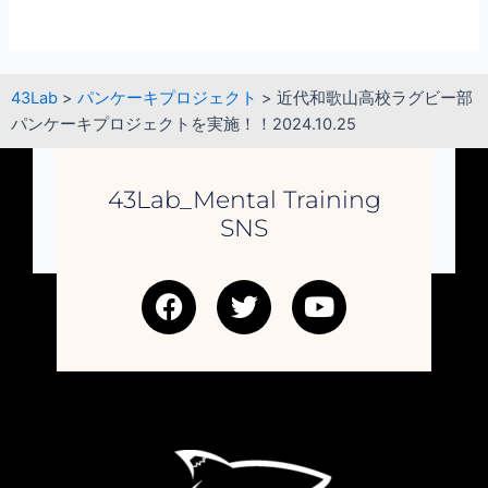
43Lab
>
パンケーキプロジェクト
>
近代和歌山高校ラグビー部
パンケーキプロジェクトを実施！！2024.10.25
43Lab_Mental Training
SNS
F
T
Y
a
w
o
c
i
u
e
t
t
b
t
u
o
e
b
o
r
e
k