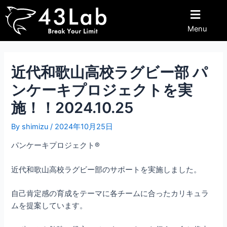
内
Post
容
navigation
Menu
を
ス
キ
ッ
近代和歌山高校ラグビー部 パ
プ
ンケーキプロジェクトを実
施！！2024.10.25
By
shimizu
/
2024年10月25日
パンケーキプロジェクト®︎
近代和歌山高校ラグビー部のサポートを実施しました。
自己肯定感の育成をテーマに各チームに合ったカリキュラ
ムを提案しています。