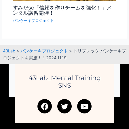
すみだsc「信頼を作りチームを強化！」メ
ンタル講習開催！
パンケーキプロジェクト
43Lab
>
パンケーキプロジェクト
>
トリプレッタ パンケーキプ
ロジェクトを実施！！2024.11.19
43Lab_Mental Training
SNS
F
T
Y
a
w
o
c
i
u
e
t
t