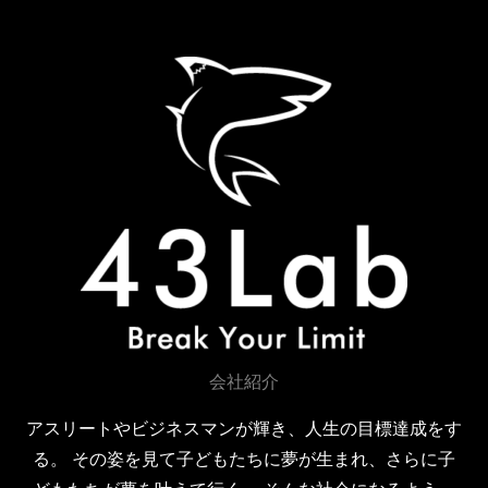
b
t
u
o
e
b
o
r
e
k
会社紹介
アスリートやビジネスマンが輝き、人生の目標達成をす
る。 その姿を見て子どもたちに夢が生まれ、さらに子