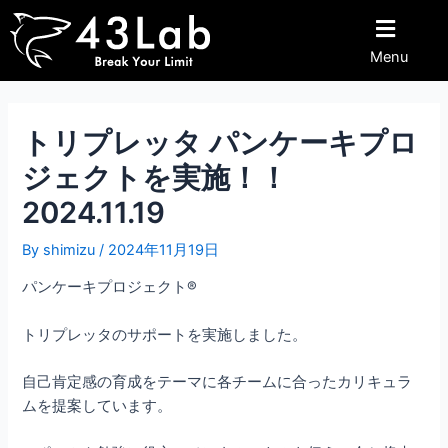
内
Post
容
navigation
Menu
を
ス
キ
ッ
トリプレッタ パンケーキプロ
プ
ジェクトを実施！！
2024.11.19
By
shimizu
/
2024年11月19日
パンケーキプロジェクト®︎
トリプレッタのサポートを実施しました。
自己肯定感の育成をテーマに各チームに合ったカリキュラ
ムを提案しています。