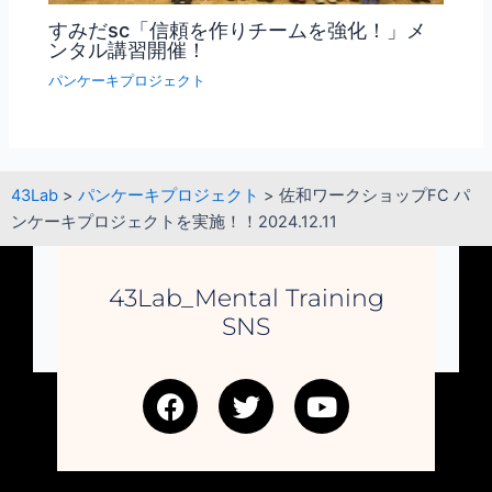
すみだsc「信頼を作りチームを強化！」メ
ンタル講習開催！
パンケーキプロジェクト
43Lab
>
パンケーキプロジェクト
>
佐和ワークショップFC パ
ンケーキプロジェクトを実施！！2024.12.11
43Lab_Mental Training
SNS
F
T
Y
a
w
o
c
i
u
e
t
t