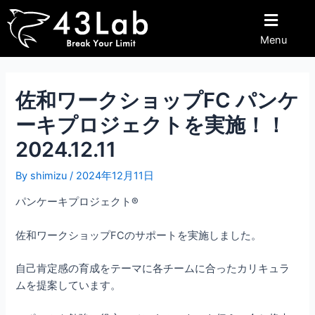
内
Post
容
navigation
Menu
を
ス
キ
ッ
佐和ワークショップFC パンケ
プ
ーキプロジェクトを実施！！
2024.12.11
By
shimizu
/
2024年12月11日
パンケーキプロジェクト®︎
佐和ワークショップFCのサポートを実施しました。
自己肯定感の育成をテーマに各チームに合ったカリキュラ
ムを提案しています。