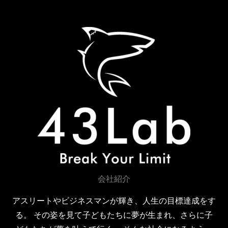
b
t
u
o
e
b
o
r
e
k
会社紹介
アスリートやビジネスマンが輝き、人生の目標達成をす
る。 その姿を見て子どもたちに夢が生まれ、さらに子