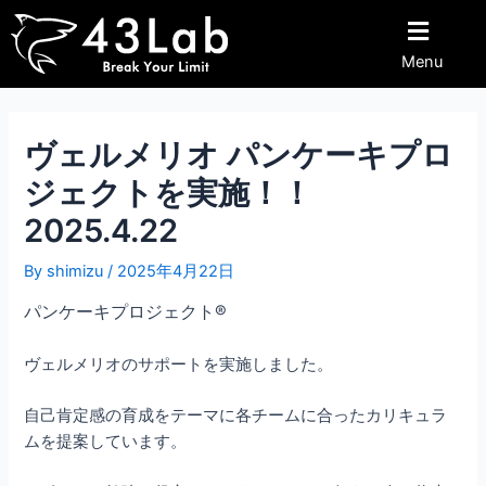
内
Post
容
navigation
Menu
を
ス
キ
ッ
ヴェルメリオ パンケーキプロ
プ
ジェクトを実施！！
2025.4.22
By
shimizu
/
2025年4月22日
パンケーキプロジェクト®︎
ヴェルメリオのサポートを実施しました。
自己肯定感の育成をテーマに各チームに合ったカリキュラ
ムを提案しています。