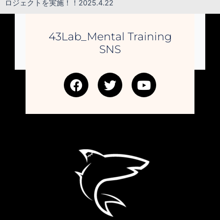
ロジェクトを実施！！2025.4.22
43Lab_Mental Training
SNS
F
T
Y
a
w
o
c
i
u
e
t
t
b
t
u
o
e
b
o
r
e
k