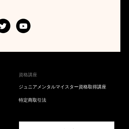
T
Y
w
o
i
u
t
t
t
u
e
b
r
e
資格講座
ジュニアメンタルマイスター資格取得講座
特定商取引法