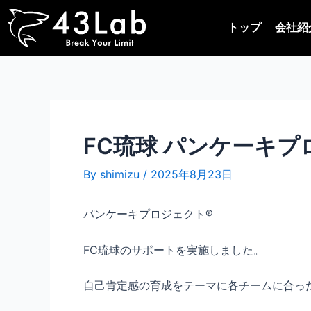
内
Post
容
navigation
トップ
会社紹
を
ス
キ
ッ
プ
FC琉球 パンケーキプロ
By
shimizu
/
2025年8月23日
パンケーキプロジェクト®︎
FC琉球のサポートを実施しました。
自己肯定感の育成をテーマに各チームに合っ