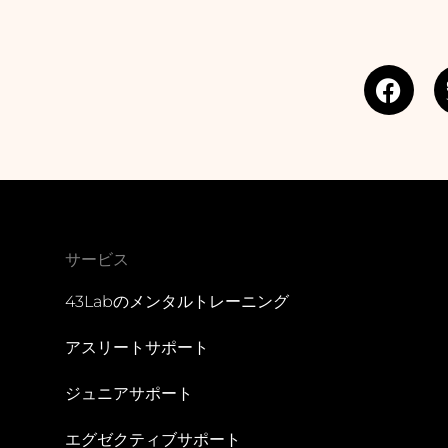
F
a
c
e
b
o
o
k
サービス
43Labのメンタルトレーニング
アスリートサポート
ジュニアサポート
エグゼクティブサポート