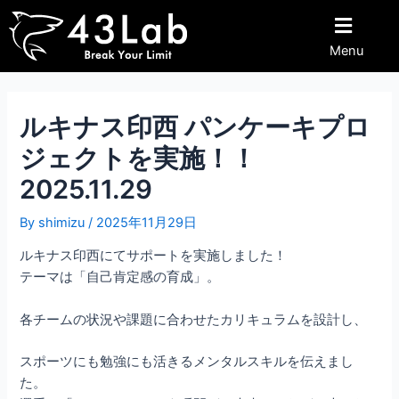
内
Post
容
navigation
Menu
を
ス
キ
ッ
ルキナス印西 パンケーキプロ
プ
ジェクトを実施！！
2025.11.29
By
shimizu
/
2025年11月29日
ルキナス印西にてサポートを実施しました！
テーマは「自己肯定感の育成」。
各チームの状況や課題に合わせたカリキュラムを設計し、
スポーツにも勉強にも活きるメンタルスキルを伝えまし
た。