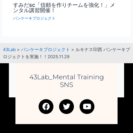
すみだsc「信頼を作りチームを強化！」メ
ンタル講習開催！
パンケーキプロジェクト
43Lab
>
パンケーキプロジェクト
>
ルキナス印西 パンケーキプ
ロジェクトを実施！！2025.11.29
43Lab_Mental Training
SNS
F
T
Y
a
w
o
c
i
u
e
t
t
b
t
u