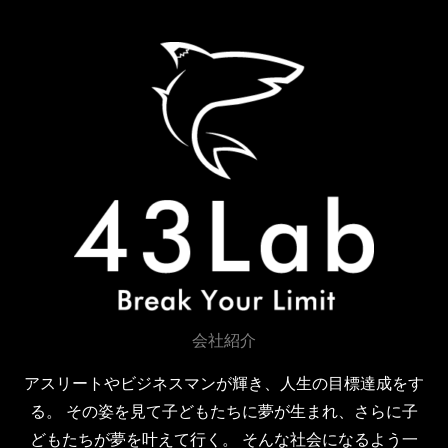
o
e
b
o
r
e
k
会社紹介
アスリートやビジネスマンが輝き、人生の目標達成をす
る。 その姿を見て子どもたちに夢が生まれ、さらに子
どもたちが夢を叶えて行く。 そんな社会になるよう一