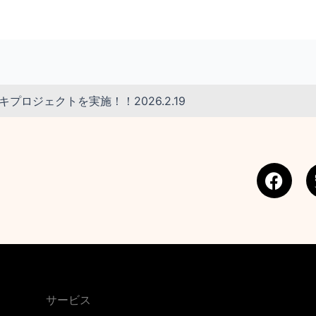
プロジェクトを実施！！2026.2.19
F
a
c
e
b
o
o
k
サービス