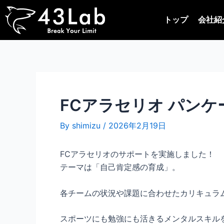
内
Post
容
navigation
トップ
会社紹
を
ス
キ
ッ
プ
FCアラセリオ パンケー
By
shimizu
/
2026年2月19日
FCアラセリオのサポートを実施しました！
テーマは「自己肯定感の育成」。
各チームの状況や課題に合わせたカリキュラ
スポーツにも勉強にも活きるメンタルスキル