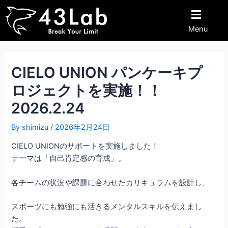
内
Post
容
navigation
Menu
を
ス
キ
ッ
CIELO UNION パンケーキプ
プ
ロジェクトを実施！！
2026.2.24
By
shimizu
/
2026年2月24日
CIELO UNIONのサポートを実施しました！
テーマは「自己肯定感の育成」。
各チームの状況や課題に合わせたカリキュラムを設計し、
スポーツにも勉強にも活きるメンタルスキルを伝えまし
た。