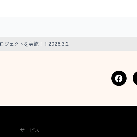
ロジェクトを実施！！2026.3.2
F
a
c
e
b
o
o
k
サービス