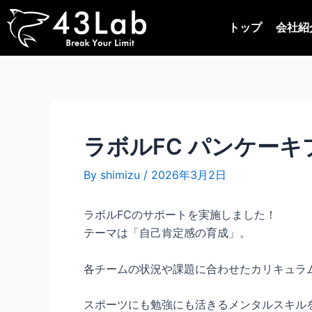
内
Post
容
navigation
トップ
会社紹
を
ス
キ
ッ
プ
ラボルFC パンケーキプ
By
shimizu
/
2026年3月2日
ラボルFCのサポートを実施しました！
テーマは「自己肯定感の育成」。
各チームの状況や課題に合わせたカリキュラ
スポーツにも勉強にも活きるメンタルスキル