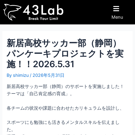
内
Post
容
navigation
Menu
を
ス
キ
ッ
新居高校サッカー部（静岡）
プ
パンケーキプロジェクトを実
施！！2026.5.31
By
shimizu
/
2026年5月31日
新居高校サッカー部（静岡）のサポートを実施しました！
テーマは「自己肯定感の育成」。
各チームの状況や課題に合わせたカリキュラムを設計し、
スポーツにも勉強にも活きるメンタルスキルを伝えまし
た。