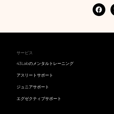
F
a
c
e
b
o
o
k
サービス
43Labのメンタルトレーニング
アスリートサポート
ジュニアサポート
エグゼクティブサポート