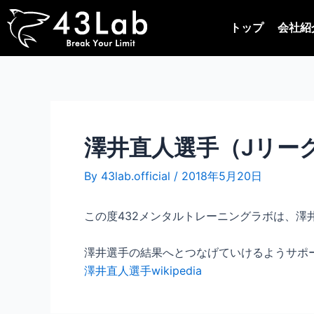
内
Post
容
navigation
トップ
会社紹
を
ス
キ
ッ
プ
澤井直人選手（Jリー
By
43lab.official
/
2018年5月20日
この度432メンタルトレーニングラボは、澤
澤井選手の結果へとつなげていけるようサポ
澤井直人選手wikipedia