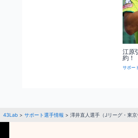
江原
約！
サポー
43Lab
>
サポート選手情報
>
澤井直人選手（Jリーグ・東京