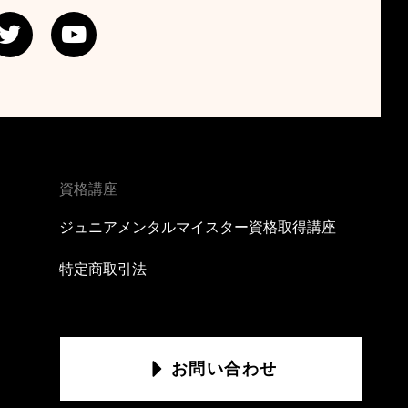
T
Y
w
o
i
u
t
t
t
u
e
b
r
e
資格講座
ジュニアメンタルマイスター資格取得講座
特定商取引法
お問い合わせ