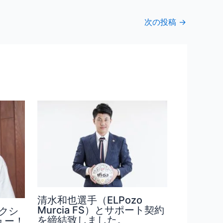
次の投稿
→
清水和也選手（ELPozo
Murcia FS）とサポート契約
クシ
を締結致しました。
ュー！