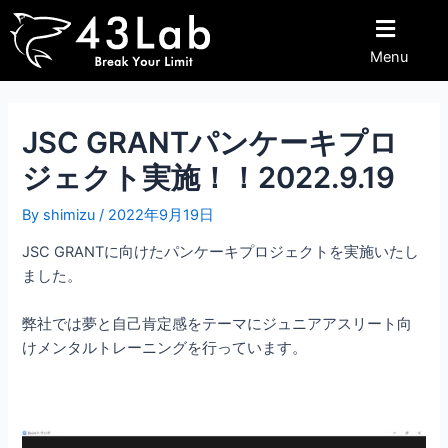
内
Post
容
navigation
Menu
を
ス
キ
ッ
JSC GRANTパンケーキプロ
プ
ジェクト実施！！2022.9.19
By
shimizu
/
2022年9月19日
JSC GRANTに向けたパンケーキプロジェクトを実施いたし
ました。
弊社では夢と自己肯定感をテーマにジュニアアスリート向
けメンタルトレーニングを行っています。