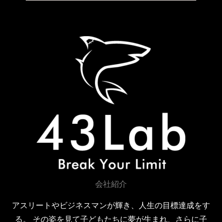
e
t
t
b
t
u
o
e
b
o
r
e
k
会社紹介
アスリートやビジネスマンが輝き、人生の目標達成をす
る。 その姿を見て子どもたちに夢が生まれ、さらに子