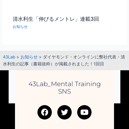
清水利生「伸びるメントレ」連載3回
お知らせ
43Lab
>
お知らせ
>
ダイヤモンド・オンラインに弊社代表・清
水利生の記事（書籍抜粋）が掲載されました！1回目
43Lab_Mental Training
SNS
F
T
Y
a
w
o
c
i
u