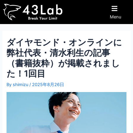
内
Post
容
navigation
Menu
を
ス
キ
ッ
ダイヤモンド・オンラインに
プ
弊社代表・清水利生の記事
（書籍抜粋）が掲載されまし
た！1回目
By
shimizu
/
2025年8月26日